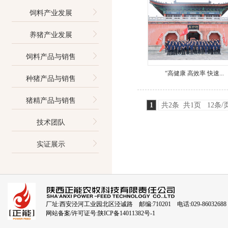
饲料产业发展
养猪产业发展
饲料产品与销售
“高健康 高效率 快速...
种猪产品与销售
猪精产品与销售
1
共2条 共1页 12条/
技术团队
实证展示
厂址:西安泾河工业园北区泾诚路 邮编:710201 电话:029-86032688
网站备案/许可证号:
陕ICP备14011382号-1